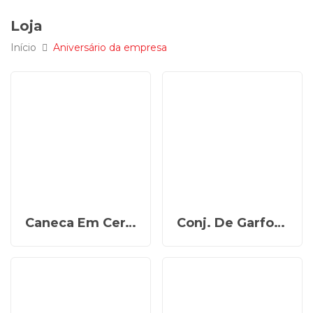
Loja
Início
Aniversário da empresa
Caneca Em Cerâmica – 350Ml CO-41350
Conj. De Garfo E Faca 7″ Em Madeira – 2 Pçs KF-90406