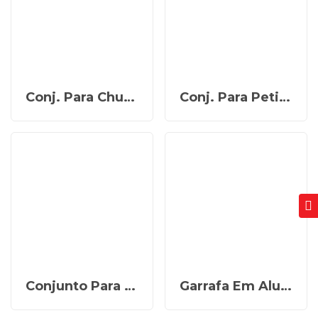
Conj. Para Churrasco Em Bambu / Inox / Madeira – 3 Pçs MX-70066
Conj. Para Petiscos Em Bambu/Fibra De Bambu – 5 Pçs – Exclusive PD-00603
Conjunto Para Queijo Em Bambu/Madeira/Inox – 2 Pçs PD-80073
Garrafa Em Alumínio – 600 Ml AS-00610