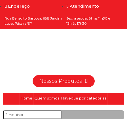
Endereço
Atendimento
Rua Benedito Barbosa, 688 Jardim
Seg. a sex das 8h às 11h30 e
Lucas Teixeira/SP
13h às 17h30
Nossos Produtos
Home
Quem somos
Navegue por categorias