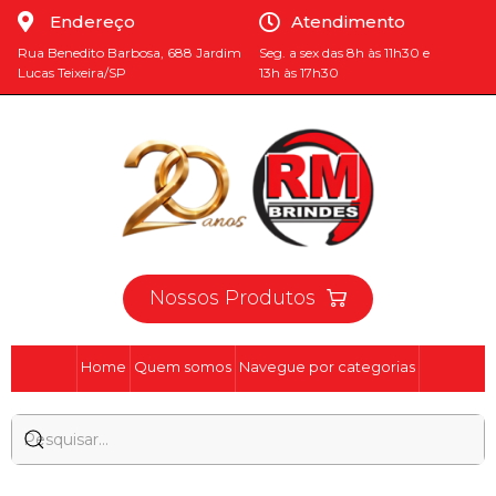
Endereço
Atendimento
Rua Benedito Barbosa, 688 Jardim
Seg. a sex das 8h às 11h30 e
Lucas Teixeira/SP
13h às 17h30
Nossos Produtos
Home
Quem somos
Navegue por categorias