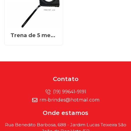
Trena de 5 metros Personalizada REF X10585
Contato
(19) 99641-9191
rm-brindes@hotmail.com
Onde estamos
Rua Benedito Barbosa, 688 - Jardim Lucas Teixeira São