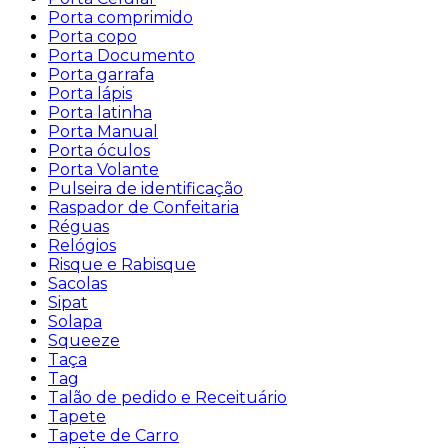
Porta comprimido
Porta copo
Porta Documento
Porta garrafa
Porta lápis
Porta latinha
Porta Manual
Porta óculos
Porta Volante
Pulseira de identificação
Raspador de Confeitaria
Réguas
Relógios
Risque e Rabisque
Sacolas
Sipat
Solapa
Squeeze
Taça
Tag
Talão de pedido e Receituário
Tapete
Tapete de Carro