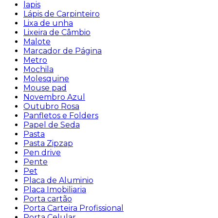
lapis
Lápis de Carpinteiro
Lixa de unha
Lixeira de Câmbio
Malote
Marcador de Página
Metro
Mochila
Molesquine
Mouse pad
Novembro Azul
Outubro Rosa
Panfletos e Folders
Papel de Seda
Pasta
Pasta Zipzap
Pen drive
Pente
Pet
Placa de Aluminio
Placa Imobiliaria
Porta cartão
Porta Carteira Profissional
Porta Celular