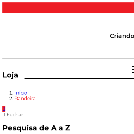
Criand
Loja
Início
Bandeira
Fechar
Pesquisa de A a Z