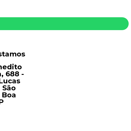
stamos
nedito
, 688 -
Lucas
a São
 Boa
SP