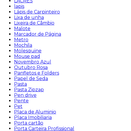
LACRES
lapis
Lápis de Carpinteiro
Lixa de unha
Lixeira de Câmbio
Malote
Marcador de Página
Metro
Mochila
Molesquine
Mouse pad
Novembro Azul
Outubro Rosa
Panfletos e Folders
Papel de Seda
Pasta
Pasta Zipzap
Pen drive
Pente
Pet
Placa de Aluminio
Placa Imobiliaria
Porta cartão
Porta Carteira Profissional