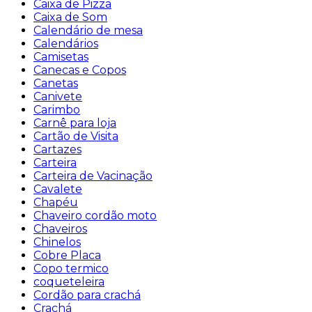
Caixa de Pizza
Caixa de Som
Calendário de mesa
Calendários
Camisetas
Canecas e Copos
Canetas
Canivete
Carimbo
Carnê para loja
Cartão de Visita
Cartazes
Carteira
Carteira de Vacinação
Cavalete
Chapéu
Chaveiro cordão moto
Chaveiros
Chinelos
Cobre Placa
Copo termico
coqueteleira
Cordão para crachá
Crachá