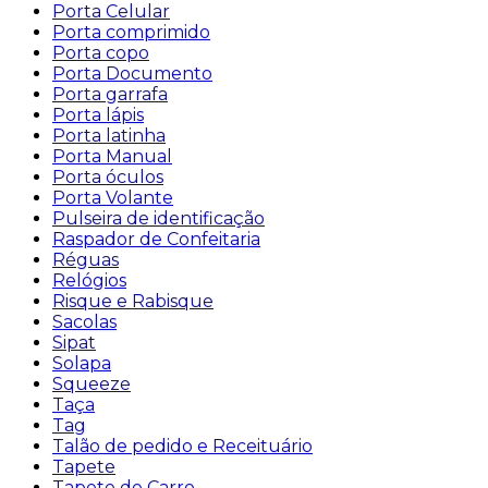
Porta Celular
Porta comprimido
Porta copo
Porta Documento
Porta garrafa
Porta lápis
Porta latinha
Porta Manual
Porta óculos
Porta Volante
Pulseira de identificação
Raspador de Confeitaria
Réguas
Relógios
Risque e Rabisque
Sacolas
Sipat
Solapa
Squeeze
Taça
Tag
Talão de pedido e Receituário
Tapete
Tapete de Carro